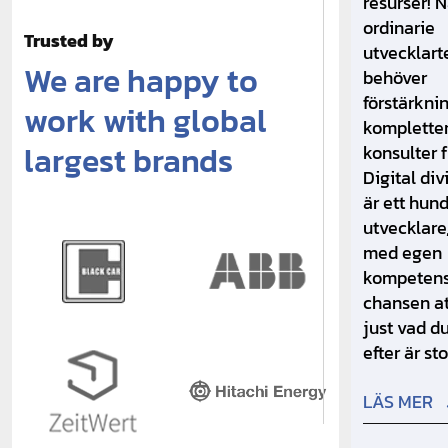
resurser! N
ordinarie
Trusted by
utvecklar
We are happy to
behöver
förstärkni
work with global
komplette
largest brands
konsulter 
Digital div
är ett hund
utvecklare,
med egen
kompetensp
chansen at
just vad du
efter är sto
LÄS MER