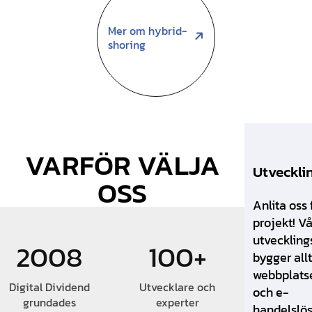
Mer om hybrid-
shoring
VARFÖR VÄLJA
Utveckli
OSS
Anlita oss 
projekt! V
utvecklin
2008
100+
bygger allt
webbplatse
Digital Dividend
Utvecklare och
och e-
grundades
experter
handelslös