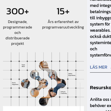
med integ
300+
15+
betalnings
till inbygg
Designade,
Års erfarenhet av
system för
programmerade
programvaruutveckling
wearables.
och
också dukt
distribuerade
systeminte
projekt
och
systemförv
LÄS MER
Resursko
Anlita oss
behöver ex