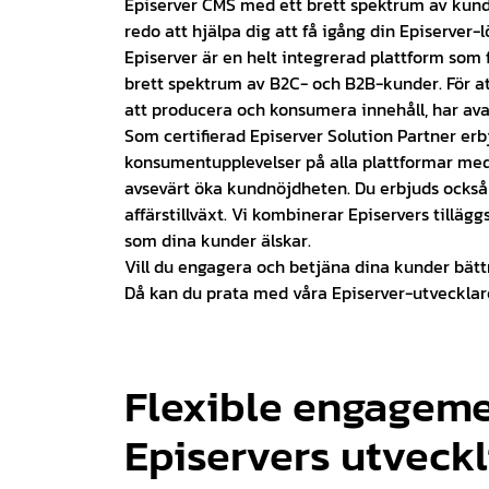
Episerver CMS med ett brett spektrum av kunder
redo att hjälpa dig att få igång din Episerver-l
Episerver är en helt integrerad plattform som
brett spektrum av B2C- och B2B-kunder. För att
att producera och konsumera innehåll, har av
Som certifierad Episerver Solution Partner erbj
konsumentupplevelser på alla plattformar med 
avsevärt öka kundnöjdheten. Du erbjuds också 
affärstillväxt. Vi kombinerar Episervers tillä
som dina kunder älskar.
Vill du engagera och betjäna dina kunder bätt
Då kan du prata med våra Episerver-utvecklar
Flexible engageme
Episervers utveckl