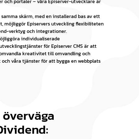
r och portaler – våra Episerver-utvecklare är
ch samma skärm, med en installerad bas av ett
 möjliggör Episervers utveckling flexibiliteten
end-verktyg och integrationer.
möjliggöra individualiserade
tvecklingstjänster för Episerver CMS är att
omvandla kreativitet till omvandling och
t och våra tjänster för att bygga en webbplats
 överväga
Dividend: