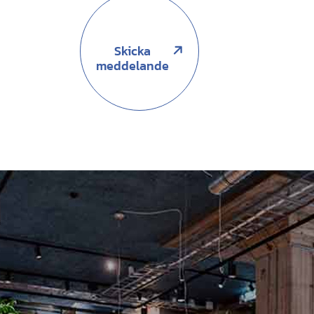
Skicka
meddelande