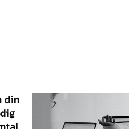
a din
 dig
mtal