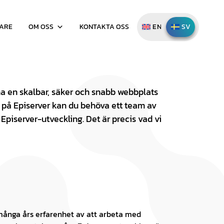
LARE
OM OSS
KONTAKTA OSS
ENGLISH
SVENSKA
ha en skalbar, säker och snabb webbplats
på Episerver kan du behöva ett team av
 Episerver-utveckling.
Det är precis vad vi
många års erfarenhet av att arbeta med