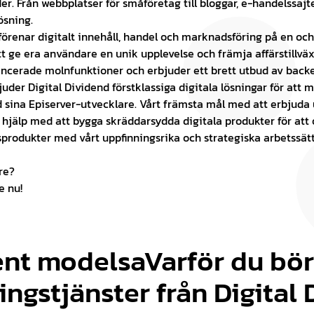
. Från webbplatser för småföretag till bloggar, e-handelssajte
ösning.
 förenar digitalt innehåll, handel och marknadsföring på en o
 ge era användare en unik upplevelse och främja affärstillväxt,
ancerade molnfunktioner och erbjuder ett brett utbud av back
uder Digital Dividend förstklassiga digitala lösningar för att 
sina Episerver-utvecklare. Vårt främsta mål med att erbjuda u
hjälp med att bygga skräddarsydda digitala produkter för att 
ggsprodukter med vårt uppfinningsrika och strategiska arbetssät
re?
e nu!
nt modelsaVarför du bör
ingstjänster från Digital 