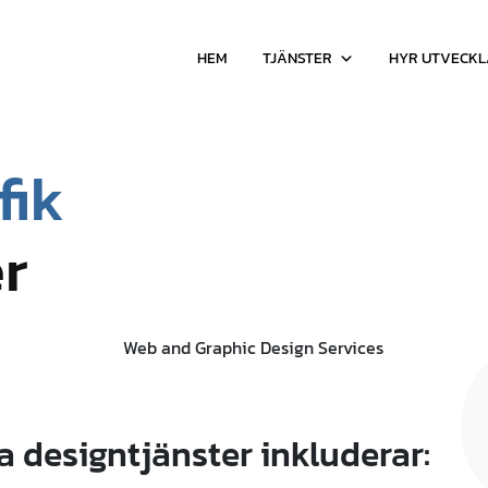
HEM
TJÄNSTER
HYR UTVECK
fik
er
a designtjänster inkluderar: