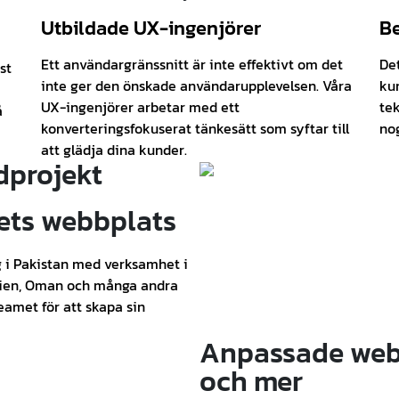
Utbildade UX-ingenjörer
Be
Ett användargränssnitt är inte effektivt om det
Det
st
inte ger den önskade användarupplevelsen. Våra
kun
UX-ingenjörer arbetar med ett
te
å
konverteringsfokuserat tänkesätt som syftar till
no
att glädja dina kunder.
dprojekt
gets webbplats
ag i Pakistan med verksamhet i
nien, Oman och många andra
amet för att skapa sin
Anpassade webb
och mer