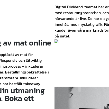
Digital Dividend-teamet har ar
med restaurangbranschen, och 
närvarande är live. De har ele
innehåll med mycket grafik. F
kunder även våra marknadsförin
på nätet.
 av mat online
upptäckt av mat för
Responsiv och lättviktig
ingsprocess – inkluderar
r. Beställningsbekräftelse i
eransförare. Inkluderar
e har beställt takeaway.
 din utmaning
. Boka ett