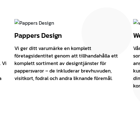
Pappers Design
We
Vi ger ditt varumärke en komplett
Vå
företagsidentitet genom att tillhandahålla ett
so
 Vi
komplett sortiment av designtjänster för
an
pappersvaror – de inkluderar brevhuvuden,
ku
a
visitkort, fodral och andra liknande föremål.
din
kon